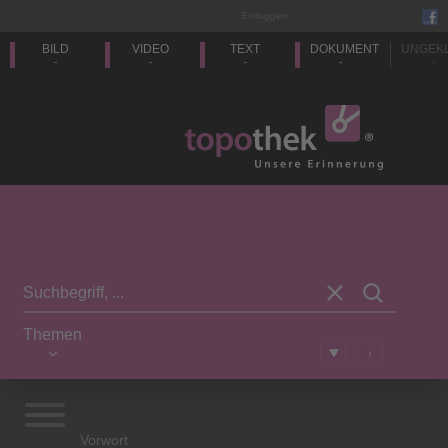
Einloggen
BILD
VIDEO
TEXT
DOKUMENT
UNGEK
-
-
-
-
-
Themen
i
Vorwort